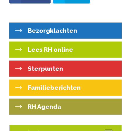
Bezorgklachten
Lees RH online
Sterpunten
Familieberichten
RH Agenda