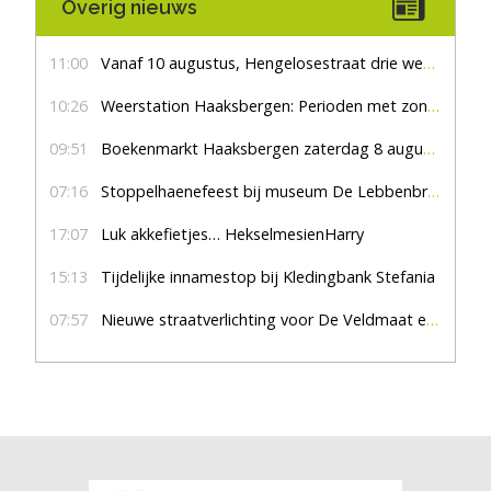
Overig nieuws
11:00
Vanaf 10 augustus, Hengelosestraat drie weken dicht voor doorgaand verkeer
10:26
Weerstation Haaksbergen: Perioden met zon en droog
09:51
Boekenmarkt Haaksbergen zaterdag 8 augustus, marktplein Haaksbergen
07:16
Stoppelhaenefeest bij museum De Lebbenbrugge
17:07
Luk akkefietjes… HekselmesienHarry
15:13
Tijdelijke innamestop bij Kledingbank Stefania
07:57
Nieuwe straatverlichting voor De Veldmaat en De Pas