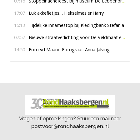
07:16
Stoppelhaenefeest bij museum De Lebbenbrugge
17:07
Luk akkefietjes… HekselmesienHarry
15:13
Tijdelijke innamestop bij Kledingbank Stefania
07:57
Nieuwe straatverlichting voor De Veldmaat en De Pas
14:50
Foto vd Maand Fotograaf: Anna Jalving
Vragen of opmerkingen? Stuur een mail naar
postvoor@rondhaaksbergen.nl