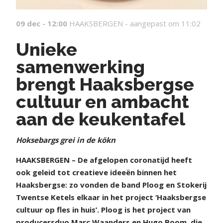
09 dec - 12:00
HAAKSBERGEN -
aangepast om 11:02
Unieke
samenwerking
brengt Haaksbergse
cultuur en ambacht
aan de keukentafel
Hoksebargs grei in de kökn
HAAKSBERGEN – De afgelopen coronatijd heeft
ook geleid tot creatieve ideeën binnen het
Haaksbergse: zo vonden de band Ploog en Stokerij
Twentse Ketels elkaar in het project ‘Haaksbergse
cultuur op fles in huis’. Ploog is het project van
producersduo Marc Waanders en Hugo Boom, die