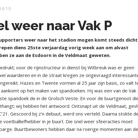
16:10
l weer naar Vak P
pporters weer naar het stadion mogen komt steeds dicht
repen diens 25ste verjaardag vorig week aan om alvast
ebben ze aan de Esdoorn in de Veldmaat geweten.
ukt; voor de rijinstructeur in dienst bij Witbreuk was er geen
wel waarderen en in de straat kregen ze ongevraagd interessant
ngereikt. Hazes en Twente vormen al 25 jaar zijn basis, zo valt t
het aankomt op het maken van spandoeken. Hij was een van de Vak
ste spandoek de in de Grolsch Veste. En voor de buurtgenoot die
uithangt; wij hebben het antwoord. Ontsnapt uit de Veldmaat, gev
SC’21. Gescoord bij z’n debuut, werd ons verteld. Daarna stokte d
e voetballiefhebber in je buurt. Die snel weer sfeeracties moet
barge. Buurtbewoners hebben daar na roerige momenten aan d