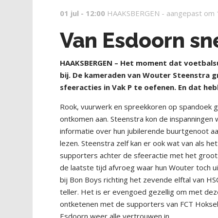
01 jul - 12:00
HAAKSBERGEN -
aangepast om 
Van Esdoorn sne
HAAKSBERGEN – Het moment dat voetbalsu
bij. De kameraden van Wouter Steenstra g
sfeeracties in Vak P te oefenen. En dat h
Rook, vuurwerk en spreekkoren op spandoek gedr
ontkomen aan. Steenstra kon de inspanningen 
informatie over hun jubilerende buurtgenoot aa
lezen. Steenstra zelf kan er ook wat van als 
supporters achter de sfeeractie met het groot
de laatste tijd afvroeg waar hun Wouter toch 
bij Bon Boys richting het zevende elftal van H
teller. Het is er evengoed gezellig om met dez
ontketenen met de supporters van FCT Hokse
Esdoorn weer alle vertrouwen in.