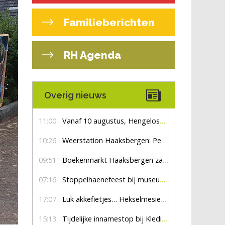
Familieberichten
RH Agenda
Overig nieuws
11:00
Vanaf 10 augustus, Hengelosestraat drie weken dicht voor doorgaand verkeer
10:26
Weerstation Haaksbergen: Perioden met zon en droog
09:51
Boekenmarkt Haaksbergen zaterdag 8 augustus, marktplein Haaksbergen
07:16
Stoppelhaenefeest bij museum De Lebbenbrugge
17:07
Luk akkefietjes… HekselmesienHarry
15:13
Tijdelijke innamestop bij Kledingbank Stefania