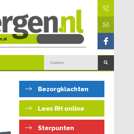
Bezorgklachten
Lees RH online
Sterpunten