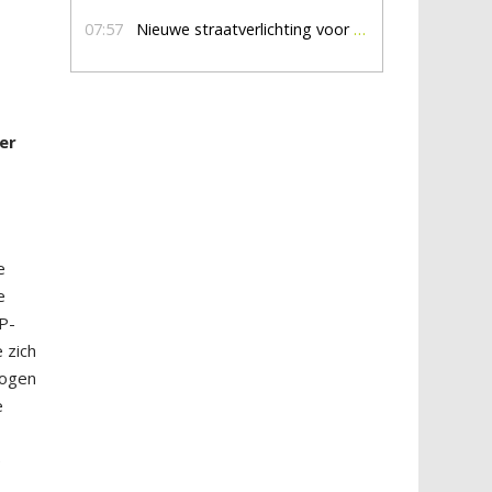
07:57
Nieuwe straatverlichting voor De Veldmaat en De Pas
er
e
e
 P-
 zich
logen
e
e