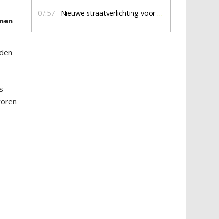
07:57
Nieuwe straatverlichting voor De Veldmaat en De Pas
onen
eden
n
is
voren