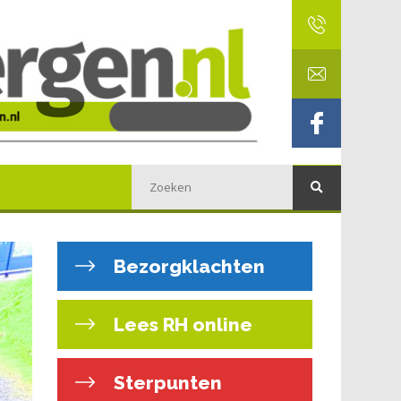
Bezorgklachten
Lees RH online
Sterpunten