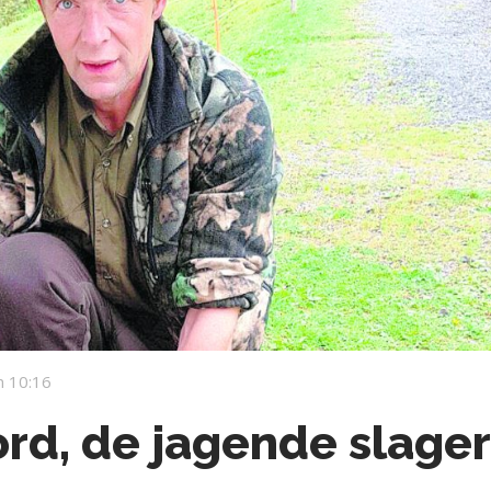
 10:16
ord, de jagende slage