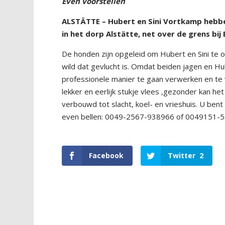
Even voorstellen
ALSTÄTTE – Hubert en Sini Vortkamp hebben
in het dorp Alstätte, net over de grens bi
De honden zijn opgeleid om Hubert en Sini te 
wild dat gevlucht is. Omdat beiden jagen en H
professionele manier te gaan verwerken en te 
lekker en eerlijk stukje vlees ,gezonder kan het
verbouwd tot slacht, koel- en vrieshuis. U be
even bellen: 0049-2567-938966 of 0049151-
Facebook
Twitter
2