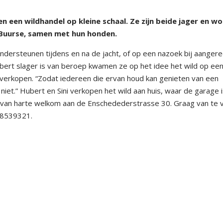
 een wildhandel op kleine schaal. Ze zijn beide jager en w
j Buurse, samen met hun honden.
ondersteunen tijdens en na de jacht, of op een nazoek bij aanger
ubert slager is van beroep kwamen ze op het idee het wild op ee
verkopen. “Zodat iedereen die ervan houd kan genieten van een
 niet.” Hubert en Sini verkopen het wild aan huis, waar de garage 
nt van harte welkom aan de Enschedederstrasse 30. Graag van te 
58539321.