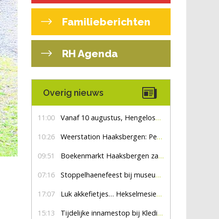
Familieberichten
RH Agenda
Overig nieuws
11:00
Vanaf 10 augustus, Hengelosestraat drie weken dicht voor doorgaand verkeer
10:26
Weerstation Haaksbergen: Perioden met zon en droog
09:51
Boekenmarkt Haaksbergen zaterdag 8 augustus, marktplein Haaksbergen
07:16
Stoppelhaenefeest bij museum De Lebbenbrugge
r
17:07
Luk akkefietjes… HekselmesienHarry
15:13
Tijdelijke innamestop bij Kledingbank Stefania