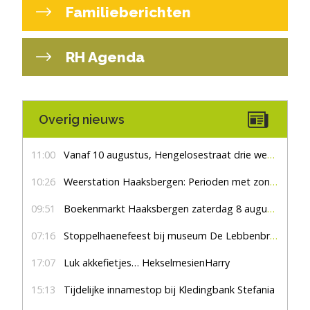
Familieberichten
RH Agenda
Overig nieuws
11:00
Vanaf 10 augustus, Hengelosestraat drie weken dicht voor doorgaand verkeer
10:26
Weerstation Haaksbergen: Perioden met zon en droog
09:51
Boekenmarkt Haaksbergen zaterdag 8 augustus, marktplein Haaksbergen
07:16
Stoppelhaenefeest bij museum De Lebbenbrugge
17:07
Luk akkefietjes… HekselmesienHarry
15:13
Tijdelijke innamestop bij Kledingbank Stefania