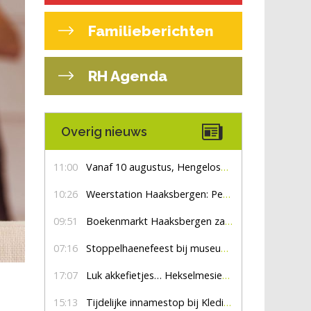
Familieberichten
RH Agenda
Overig nieuws
11:00
Vanaf 10 augustus, Hengelosestraat drie weken dicht voor doorgaand verkeer
10:26
Weerstation Haaksbergen: Perioden met zon en droog
09:51
Boekenmarkt Haaksbergen zaterdag 8 augustus, marktplein Haaksbergen
07:16
Stoppelhaenefeest bij museum De Lebbenbrugge
17:07
Luk akkefietjes… HekselmesienHarry
15:13
Tijdelijke innamestop bij Kledingbank Stefania