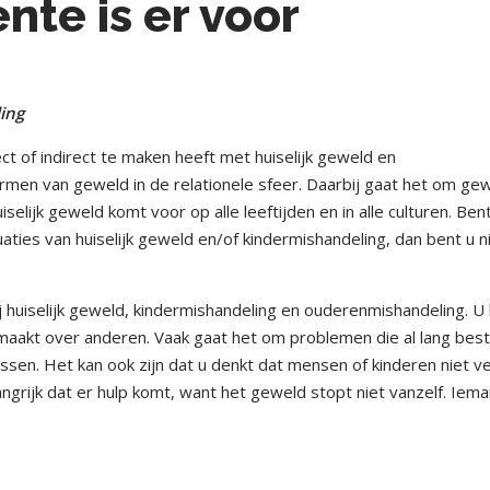
nte is er voor
ling
ect of indirect te maken heeft met huiselijk geweld en
ormen van geweld in de relationele sfeer. Daarbij gaat het om ge
selijk geweld komt voor op alle leeftijden en in alle culturen. Bent
aties van huiselijk geweld en/of kindermishandeling, dan bent u n
ij huiselijk geweld, kindermishandeling en ouderenmishandeling. U
en maakt over anderen. Vaak gaat het om problemen die al lang bes
ssen. Het kan ook zijn dat u denkt dat mensen of kinderen niet vei
langrijk dat er hulp komt, want het geweld stopt niet vanzelf. Iem