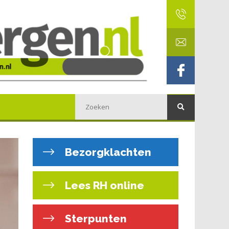
Bezorgklachten
Lees RH online
Sterpunten