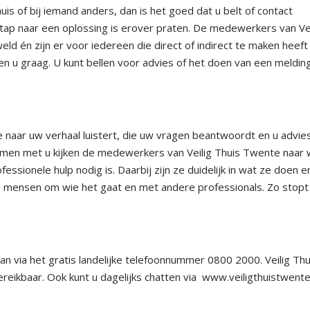
huis of bij iemand anders, dan is het goed dat u belt of contact
ap naar een oplossing is erover praten. De medewerkers van Vei
eld én zijn er voor iedereen die direct of indirect te maken heef
en u graag. U kunt bellen voor advies of het doen van een melding
 naar uw verhaal luistert, die uw vragen beantwoordt en u advie
Samen met u kijken de medewerkers van Veilig Thuis Twente naar 
essionele hulp nodig is. Daarbij zijn ze duidelijk in wat ze doen 
 mensen om wie het gaat en met andere professionals. Zo stopt
an via het gratis landelijke telefoonnummer 0800 2000. Veilig Thu
eikbaar. Ook kunt u dagelijks chatten via www.veiligthuistwente.