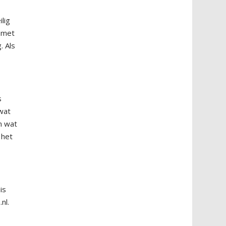
lig
t met
. Als
s
wat
en wat
 het
is
nl.