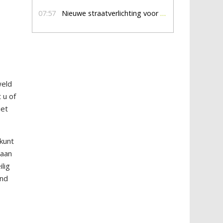
07:57
Nieuwe straatverlichting voor De Veldmaat en De Pas
weld
 u of
iet
 kunt
taan
lig
and