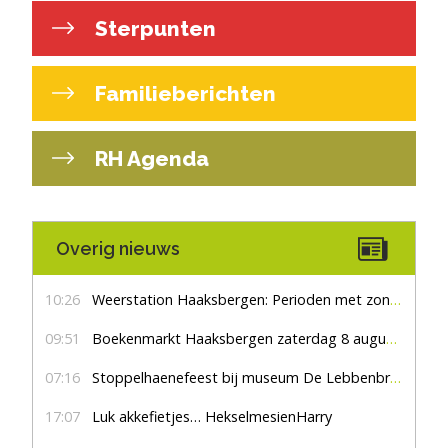
Sterpunten
Familieberichten
RH Agenda
Overig nieuws
10:26
Weerstation Haaksbergen: Perioden met zon en droog
09:51
Boekenmarkt Haaksbergen zaterdag 8 augustus, marktplein Haaksbergen
07:16
Stoppelhaenefeest bij museum De Lebbenbrugge
17:07
Luk akkefietjes… HekselmesienHarry