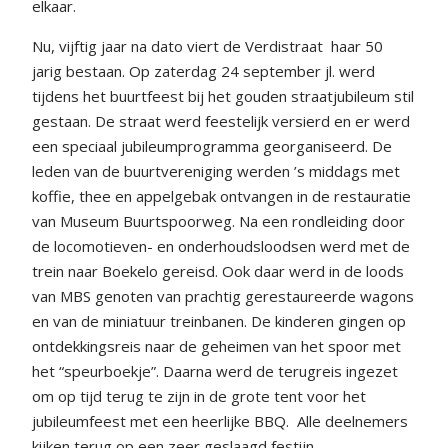
elkaar.
Nu, vijftig jaar na dato viert de Verdistraat
haar 50
jarig bestaan. Op zaterdag 24 september jl. werd
tijdens het buurtfeest bij het gouden straatjubileum stil
gestaan. De straat werd feestelijk versierd en er werd
een speciaal jubileumprogramma georganiseerd. De
leden van de buurtvereniging werden ’s middags met
koffie, thee en appelgebak ontvangen in de restauratie
van Museum Buurtspoorweg. Na een rondleiding door
de locomotieven- en onderhoudsloodsen werd met de
trein naar Boekelo gereisd. Ook daar werd in de loods
van MBS genoten van prachtig gerestaureerde wagons
en van de miniatuur treinbanen. De kinderen gingen op
ontdekkingsreis naar de geheimen van het spoor met
het “speurboekje”. Daarna werd de terugreis ingezet
om op tijd terug te zijn in de grote tent voor het
jubileumfeest met een heerlijke BBQ.
Alle deelnemers
kijken terug op een zeer geslaagd festijn.