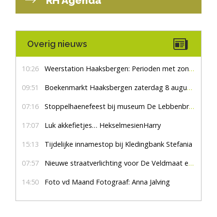
RH Agenda
Overig nieuws
10:26
Weerstation Haaksbergen: Perioden met zon en droog
09:51
Boekenmarkt Haaksbergen zaterdag 8 augustus, marktplein Haaksbergen
07:16
Stoppelhaenefeest bij museum De Lebbenbrugge
17:07
Luk akkefietjes… HekselmesienHarry
15:13
Tijdelijke innamestop bij Kledingbank Stefania
07:57
Nieuwe straatverlichting voor De Veldmaat en De Pas
14:50
Foto vd Maand Fotograaf: Anna Jalving