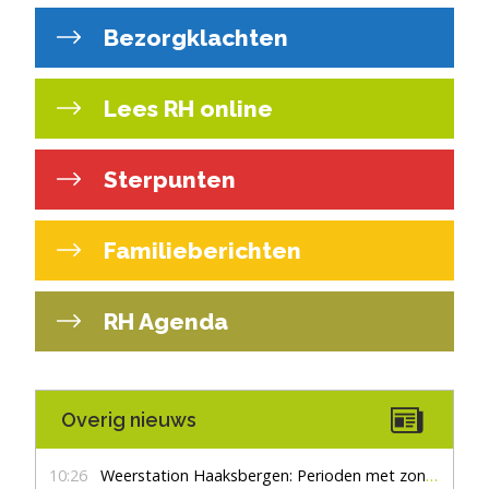
Bezorgklachten
Lees RH online
Sterpunten
Familieberichten
RH Agenda
Overig nieuws
10:26
Weerstation Haaksbergen: Perioden met zon en droog