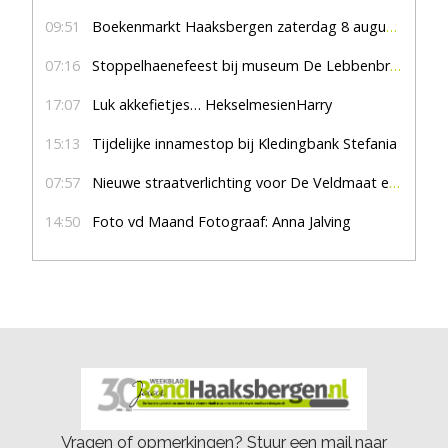
09:51
Boekenmarkt Haaksbergen zaterdag 8 augustus, marktplein Haaksbergen
07:16
Stoppelhaenefeest bij museum De Lebbenbrugge
17:07
Luk akkefietjes… HekselmesienHarry
15:13
Tijdelijke innamestop bij Kledingbank Stefania
07:57
Nieuwe straatverlichting voor De Veldmaat en De Pas
14:50
Foto vd Maand Fotograaf: Anna Jalving
Vragen of opmerkingen? Stuur een mail naar