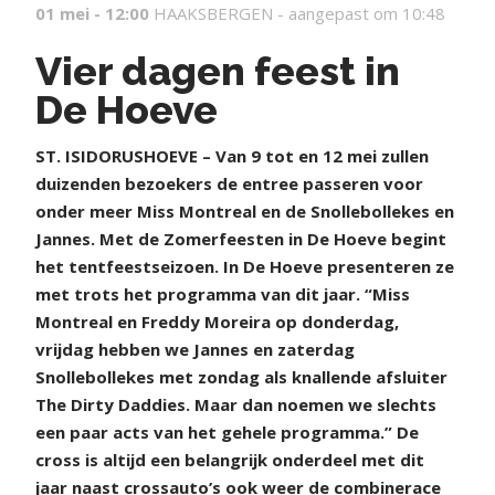
01 mei - 12:00
HAAKSBERGEN -
aangepast om 10:48
Vier dagen feest in
De Hoeve
S
T. ISIDORUSHOEVE – Van 9 tot en 12 mei zullen
duizenden bezoekers de entree passeren voor
onder meer Miss Montreal en de Snollebollekes en
Jannes. Met de Zomerfeesten in De Hoeve begint
het tentfeestseizoen. In De Hoeve presenteren ze
met trots het programma van dit jaar. “Miss
Montreal en Freddy Moreira op donderdag,
vrijdag hebben we Jannes en zaterdag
Snollebollekes met zondag als knallende afsluiter
The Dirty Daddies. Maar dan noemen we slechts
een paar acts van het gehele programma.” De
cross is altijd een belangrijk onderdeel met dit
jaar naast crossauto’s ook weer de combinerace