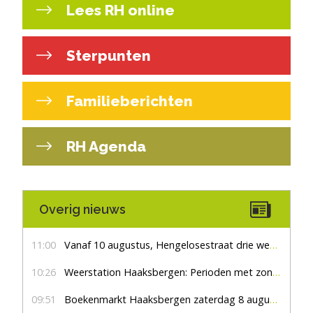
Lees RH online
Sterpunten
Familieberichten
RH Agenda
Overig nieuws
11:00
Vanaf 10 augustus, Hengelosestraat drie weken dicht voor doorgaand verkeer
10:26
Weerstation Haaksbergen: Perioden met zon en droog
09:51
Boekenmarkt Haaksbergen zaterdag 8 augustus, marktplein Haaksbergen