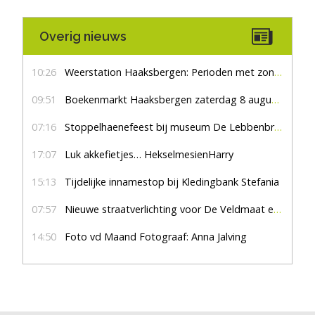
Overig nieuws
10:26
Weerstation Haaksbergen: Perioden met zon en droog
09:51
Boekenmarkt Haaksbergen zaterdag 8 augustus, marktplein Haaksbergen
07:16
Stoppelhaenefeest bij museum De Lebbenbrugge
17:07
Luk akkefietjes… HekselmesienHarry
15:13
Tijdelijke innamestop bij Kledingbank Stefania
07:57
Nieuwe straatverlichting voor De Veldmaat en De Pas
14:50
Foto vd Maand Fotograaf: Anna Jalving