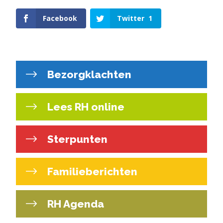
Facebook
Twitter
1
Bezorgklachten
Lees RH online
Sterpunten
Familieberichten
RH Agenda