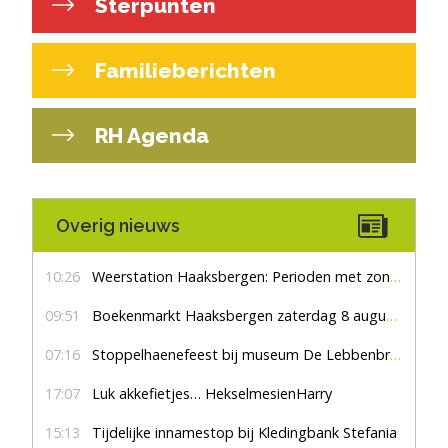
Sterpunten
Familieberichten
RH Agenda
Overig nieuws
10:26
Weerstation Haaksbergen: Perioden met zon en droog
09:51
Boekenmarkt Haaksbergen zaterdag 8 augustus, marktplein Haaksbergen
07:16
Stoppelhaenefeest bij museum De Lebbenbrugge
17:07
Luk akkefietjes… HekselmesienHarry
15:13
Tijdelijke innamestop bij Kledingbank Stefania