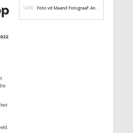
op
14:50
Foto vd Maand Fotograaf: Anna Jalving
2022
rt
 De
 het
eld.