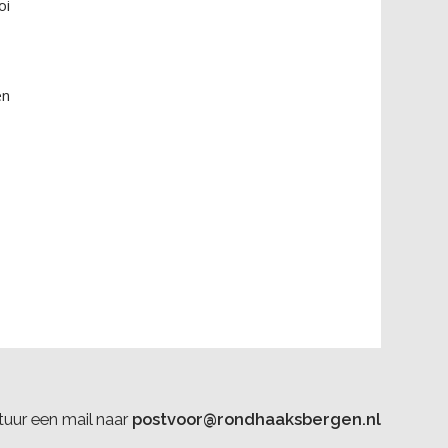
oi
en
uur een mail naar
postvoor@rondhaaksbergen.nl