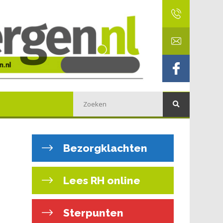
Bezorgklachten
Lees RH online
Sterpunten