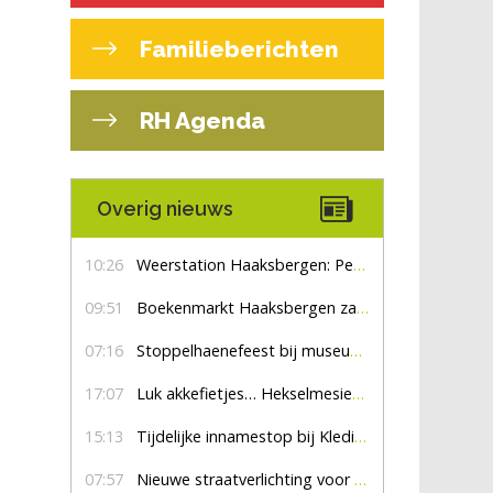
Familieberichten
RH Agenda
Overig nieuws
10:26
Weerstation Haaksbergen: Perioden met zon en droog
09:51
Boekenmarkt Haaksbergen zaterdag 8 augustus, marktplein Haaksbergen
07:16
Stoppelhaenefeest bij museum De Lebbenbrugge
17:07
Luk akkefietjes… HekselmesienHarry
15:13
Tijdelijke innamestop bij Kledingbank Stefania
07:57
Nieuwe straatverlichting voor De Veldmaat en De Pas