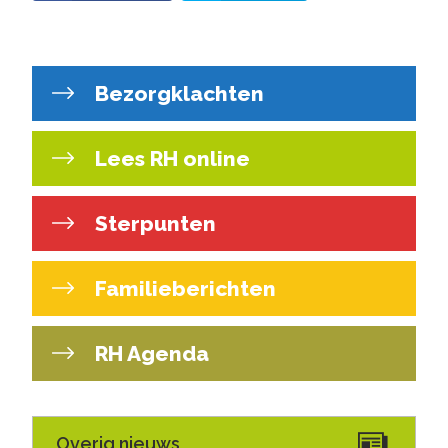
Bezorgklachten
Lees RH online
Sterpunten
Familieberichten
RH Agenda
Overig nieuws