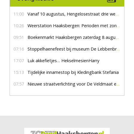
11:00
Vanaf 10 augustus, Hengelosestraat drie weken dicht voor doorgaand verkeer
10:26
Weerstation Haaksbergen: Perioden met zon en droog
09:51
Boekenmarkt Haaksbergen zaterdag 8 augustus, marktplein Haaksbergen
07:16
Stoppelhaenefeest bij museum De Lebbenbrugge
17:07
Luk akkefietjes… HekselmesienHarry
15:13
Tijdelijke innamestop bij Kledingbank Stefania
07:57
Nieuwe straatverlichting voor De Veldmaat en De Pas