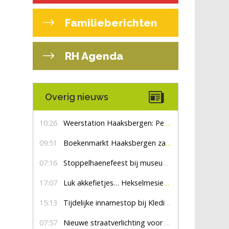
Familieberichten
RH Agenda
Overig nieuws
10:26
Weerstation Haaksbergen: Perioden met zon en droog
09:51
Boekenmarkt Haaksbergen zaterdag 8 augustus, marktplein Haaksbergen
07:16
Stoppelhaenefeest bij museum De Lebbenbrugge
17:07
Luk akkefietjes… HekselmesienHarry
15:13
Tijdelijke innamestop bij Kledingbank Stefania
07:57
Nieuwe straatverlichting voor De Veldmaat en De Pas