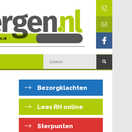
Bezorgklachten
Lees RH online
Sterpunten