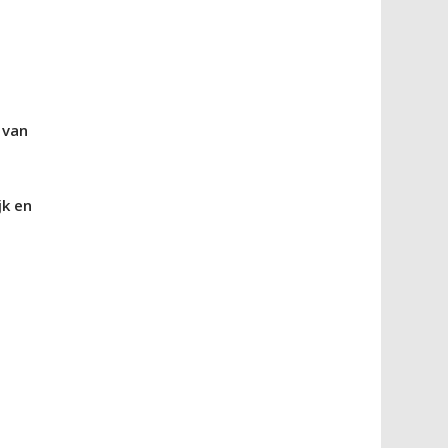
 van
jk en