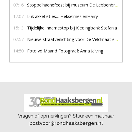
07:16
Stoppelhaenefeest bij museum De Lebbenbrugge
17:07
Luk akkefietjes… HekselmesienHarry
15:13
Tijdelijke innamestop bij Kledingbank Stefania
07:57
Nieuwe straatverlichting voor De Veldmaat en De Pas
14:50
Foto vd Maand Fotograaf: Anna Jalving
Vragen of opmerkingen? Stuur een mail naar
postvoor@rondhaaksbergen.nl