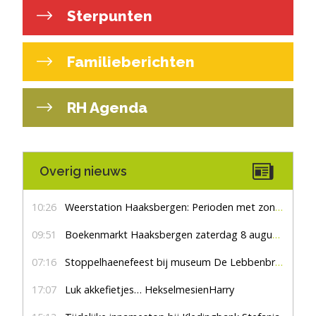
Sterpunten
Familieberichten
RH Agenda
Overig nieuws
10:26
Weerstation Haaksbergen: Perioden met zon en droog
09:51
Boekenmarkt Haaksbergen zaterdag 8 augustus, marktplein Haaksbergen
07:16
Stoppelhaenefeest bij museum De Lebbenbrugge
17:07
Luk akkefietjes… HekselmesienHarry