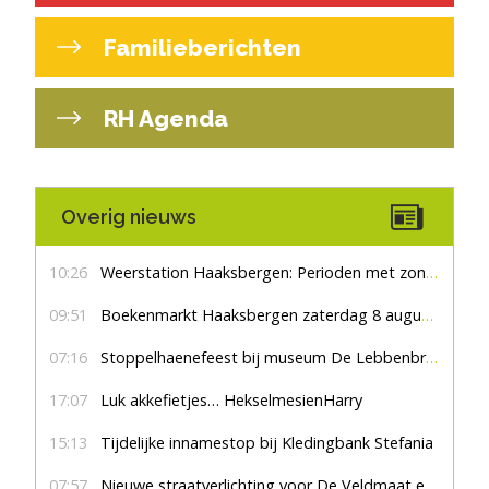
Familieberichten
RH Agenda
Overig nieuws
10:26
Weerstation Haaksbergen: Perioden met zon en droog
09:51
Boekenmarkt Haaksbergen zaterdag 8 augustus, marktplein Haaksbergen
07:16
Stoppelhaenefeest bij museum De Lebbenbrugge
17:07
Luk akkefietjes… HekselmesienHarry
15:13
Tijdelijke innamestop bij Kledingbank Stefania
07:57
Nieuwe straatverlichting voor De Veldmaat en De Pas