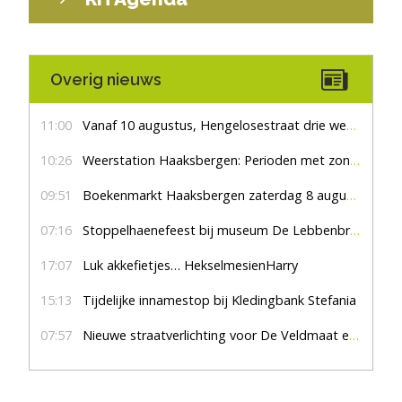
Overig nieuws
11:00
Vanaf 10 augustus, Hengelosestraat drie weken dicht voor doorgaand verkeer
10:26
Weerstation Haaksbergen: Perioden met zon en droog
09:51
Boekenmarkt Haaksbergen zaterdag 8 augustus, marktplein Haaksbergen
07:16
Stoppelhaenefeest bij museum De Lebbenbrugge
17:07
Luk akkefietjes… HekselmesienHarry
15:13
Tijdelijke innamestop bij Kledingbank Stefania
07:57
Nieuwe straatverlichting voor De Veldmaat en De Pas