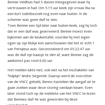
Bennie Veldhuis had 5 duiven meegegeven waar hij
vertrouwen in had. Om 5.15 uur keek zijn vrouw Ria na
een kort toiletbezoek nog even naar buiten. In de
schemer was geen duif te zien.
Toen Bennie een tijd later naar buiten keek, zag hij toch
dat er een duif was gearriveerd. Bennie moest even
bijkomen aan de keukentafel, voordat hij met eigen
ogen op zijn klokje kon aanschouwen dat het er echt 1
van Periqieux was. Geconstateerd om 05.22.47 uur
was de duif zijn baasje te slim af, want Bennie zag de
aankomst pas rond 6.00 uur.
Het melden lukte niet, ook niet na het inschakelen van
“hulplijn” Andre Siegerink. Daarop werd de voorzitter
van de VNCC gebeld, Benno Kastelein die aangaf uit te
gaan zoeken waar deze storing vandaan kwam. Even
later stond toch op de meldsite van het VNCC te lezen
dat Bennies duif 4e was geworden bij deze
vriendenclub.