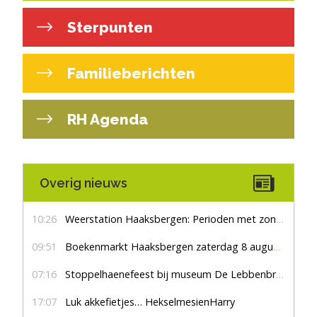
Sterpunten
Familieberichten
RH Agenda
Overig nieuws
10:26
Weerstation Haaksbergen: Perioden met zon en droog
09:51
Boekenmarkt Haaksbergen zaterdag 8 augustus, marktplein Haaksbergen
07:16
Stoppelhaenefeest bij museum De Lebbenbrugge
17:07
Luk akkefietjes… HekselmesienHarry