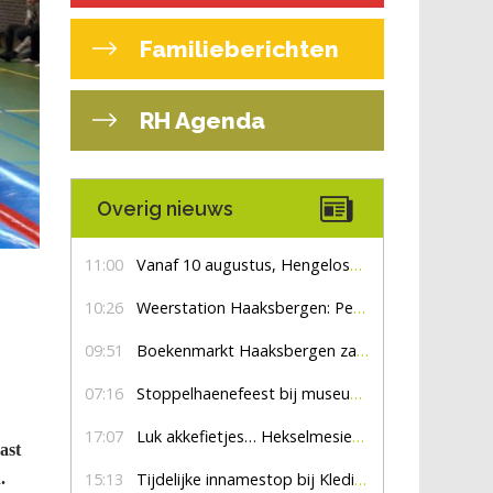
Familieberichten
RH Agenda
Overig nieuws
11:00
Vanaf 10 augustus, Hengelosestraat drie weken dicht voor doorgaand verkeer
10:26
Weerstation Haaksbergen: Perioden met zon en droog
09:51
Boekenmarkt Haaksbergen zaterdag 8 augustus, marktplein Haaksbergen
07:16
Stoppelhaenefeest bij museum De Lebbenbrugge
17:07
Luk akkefietjes… HekselmesienHarry
ast
15:13
Tijdelijke innamestop bij Kledingbank Stefania
.