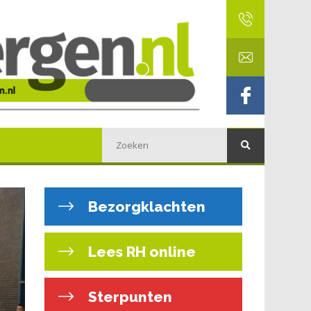
Bezorgklachten
Lees RH online
Sterpunten