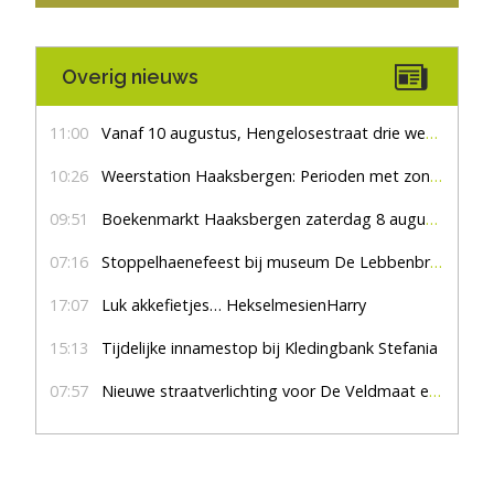
Overig nieuws
11:00
Vanaf 10 augustus, Hengelosestraat drie weken dicht voor doorgaand verkeer
10:26
Weerstation Haaksbergen: Perioden met zon en droog
09:51
Boekenmarkt Haaksbergen zaterdag 8 augustus, marktplein Haaksbergen
07:16
Stoppelhaenefeest bij museum De Lebbenbrugge
17:07
Luk akkefietjes… HekselmesienHarry
15:13
Tijdelijke innamestop bij Kledingbank Stefania
07:57
Nieuwe straatverlichting voor De Veldmaat en De Pas