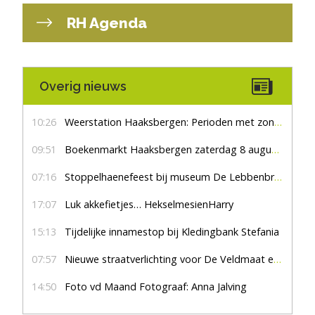
RH Agenda
Overig nieuws
10:26
Weerstation Haaksbergen: Perioden met zon en droog
09:51
Boekenmarkt Haaksbergen zaterdag 8 augustus, marktplein Haaksbergen
07:16
Stoppelhaenefeest bij museum De Lebbenbrugge
17:07
Luk akkefietjes… HekselmesienHarry
15:13
Tijdelijke innamestop bij Kledingbank Stefania
07:57
Nieuwe straatverlichting voor De Veldmaat en De Pas
14:50
Foto vd Maand Fotograaf: Anna Jalving