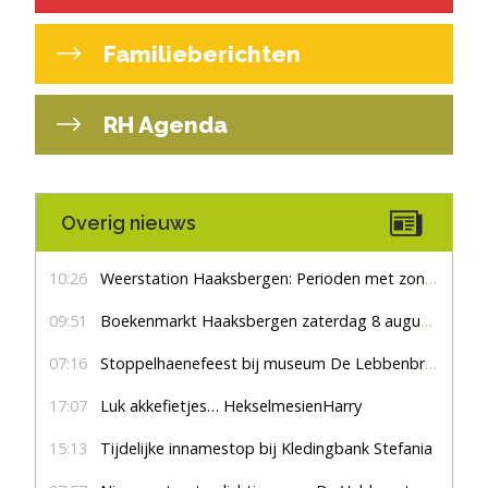
Familieberichten
RH Agenda
Overig nieuws
10:26
Weerstation Haaksbergen: Perioden met zon en droog
09:51
Boekenmarkt Haaksbergen zaterdag 8 augustus, marktplein Haaksbergen
07:16
Stoppelhaenefeest bij museum De Lebbenbrugge
17:07
Luk akkefietjes… HekselmesienHarry
15:13
Tijdelijke innamestop bij Kledingbank Stefania