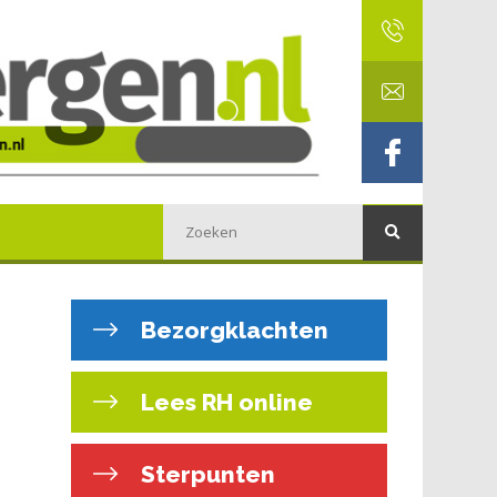
Bezorgklachten
Lees RH online
Sterpunten