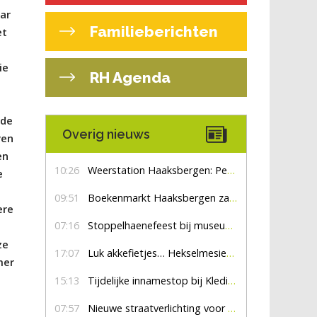
ar
Familieberichten
et
ie
RH Agenda
 de
Overig nieuws
ven
en
10:26
Weerstation Haaksbergen: Perioden met zon en droog
e
09:51
Boekenmarkt Haaksbergen zaterdag 8 augustus, marktplein Haaksbergen
ere
07:16
Stoppelhaenefeest bij museum De Lebbenbrugge
j
ze
17:07
Luk akkefietjes… HekselmesienHarry
mer
15:13
Tijdelijke innamestop bij Kledingbank Stefania
07:57
Nieuwe straatverlichting voor De Veldmaat en De Pas