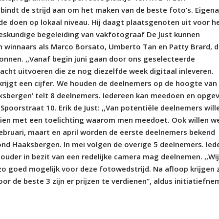
indt de strijd aan om het maken van de beste foto’s. Eigena
fde doen op lokaal niveau. Hij daagt plaatsgenoten uit voor h
deskundige begeleiding van vakfotograaf De Just kunnen
 winnaars als Marco Borsato, Umberto Tan en Patty Brard, d
onnen. ,,Vanaf begin juni gaan door ons geselecteerde
cht uitvoeren die ze nog diezelfde week digitaal inleveren.
krijgt een cijfer. We houden de deelnemers op de hoogte van
aksbergen’ telt 8 deelnemers. Iedereen kan meedoen en opge
Spoorstraat 10. Erik de Just: ,,Van potentiële deelnemers will
zien met een toelichting waarom men meedoet. Ook willen w
februari, maart en april worden de eerste deelnemers bekend
ond Haaksbergen. In mei volgen de overige 5 deelnemers. Ied
 ouder in bezit van een redelijke camera mag deelnemen. ,,Wi
zo goed mogelijk voor deze fotowedstrijd. Na afloop krijgen 
 de beste 3 zijn er prijzen te verdienen”, aldus initiatiefne