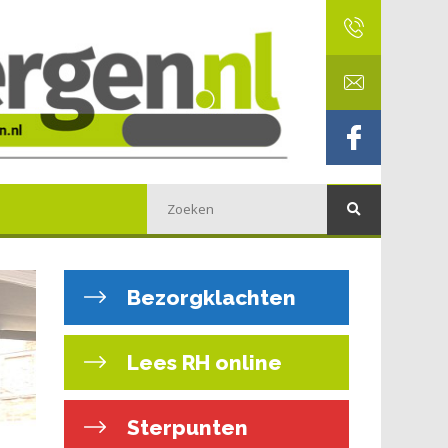
Bezorgklachten
Lees RH online
Sterpunten