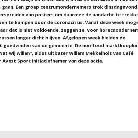
en gaan. Een groep centrumondernemers trok dinsdagavond
 verspreiden van posters om daarmee de aandacht te trekk
en te kampen door de coronacrisis. Vanaf deze week mog
maar dat is niet voldoende, zeggen ze. Voor horecaonderne
assen langer dicht blijven. Afgelopen week hielden de
t goedvinden van de gemeente. De non-food marktkooplui
wat wij willen”, aldus uitbater Willem Mekkelholt van Café
 Avest Sport initiatiefnemer van deze actie.