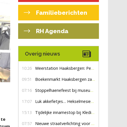
Familieberichten
RH Agenda
Overig nieuws
10:26
Weerstation Haaksbergen: Perioden met zon en droog
09:51
Boekenmarkt Haaksbergen zaterdag 8 augustus, marktplein Haaksbergen
07:16
Stoppelhaenefeest bij museum De Lebbenbrugge
17:07
Luk akkefietjes… HekselmesienHarry
15:13
Tijdelijke innamestop bij Kledingbank Stefania
 te
07:57
Nieuwe straatverlichting voor De Veldmaat en De Pas
ntrum