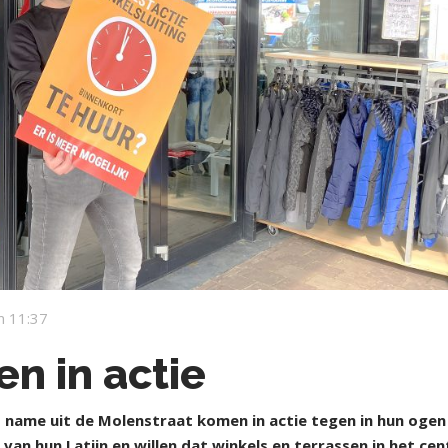
m 11:37
n in actie
me uit de Molenstraat komen in actie tegen in hun ogen
 van hun Latijn en willen dat winkels en terrassen in het ce