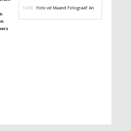
14:50
Foto vd Maand Fotograaf: Anna Jalving
en
en
mers