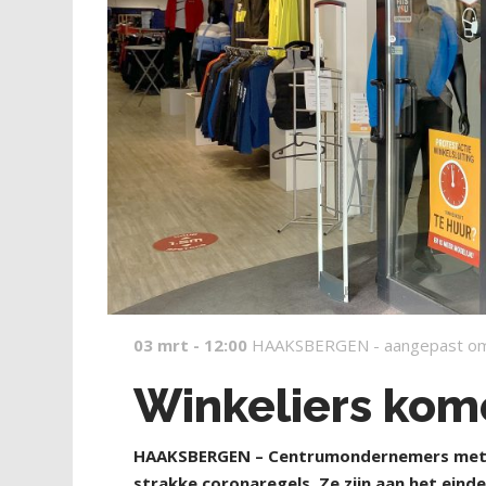
03 mrt - 12:00
HAAKSBERGEN -
aangepast o
Winkeliers kome
H
AAKSBERGEN – Centrumondernemers met na
strakke coronaregels. Ze zijn aan het einde