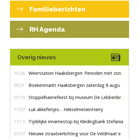
Familieberichten
RH Agenda
Overig nieuws
10:26
Weerstation Haaksbergen: Perioden met zon en droog
09:51
Boekenmarkt Haaksbergen zaterdag 8 augustus, marktplein Haaksbergen
07:16
Stoppelhaenefeest bij museum De Lebbenbrugge
17:07
Luk akkefietjes… HekselmesienHarry
15:13
Tijdelijke innamestop bij Kledingbank Stefania
07:57
Nieuwe straatverlichting voor De Veldmaat en De Pas