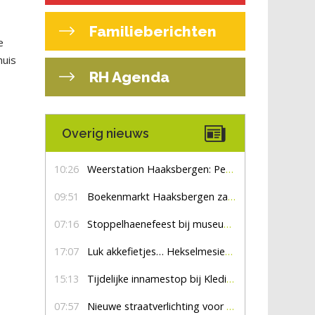
Familieberichten
e
huis
RH Agenda
Overig nieuws
10:26
Weerstation Haaksbergen: Perioden met zon en droog
09:51
Boekenmarkt Haaksbergen zaterdag 8 augustus, marktplein Haaksbergen
07:16
Stoppelhaenefeest bij museum De Lebbenbrugge
17:07
Luk akkefietjes… HekselmesienHarry
15:13
Tijdelijke innamestop bij Kledingbank Stefania
07:57
Nieuwe straatverlichting voor De Veldmaat en De Pas