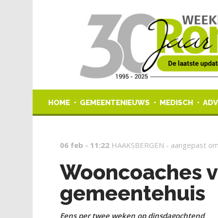
HOME
GEMEENTENIEUWS
MEDISCH
ADV
06 feb - 11:22
HAAKSBERGEN -
aangepast om
Wooncoaches va
gemeentehuis
Eens per twee weken op dinsdagochtend