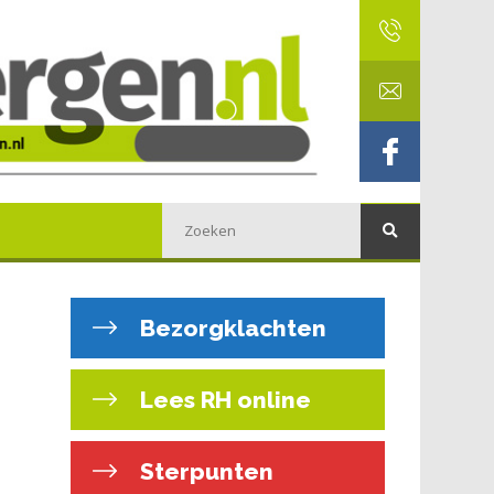
Bezorgklachten
Lees RH online
Sterpunten