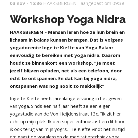
03 nov - 15:36
HAAKSBERGEN -
aangepast om 09:38
Workshop Yoga Nidra
HAAKSBERGEN – Mensen leren hoe ze hun brein en
lichaam in balans kunnen brengen. Dat is volgens
yogadocente Inge te Kiefte van Yoga Balanz
eenvoudig te bereiken met yoga nidra. Daarom
houdt ze binnenkort een workshop. “Je moet
jezelf blijven opladen, net als een telefoon, door
echt te ontspannen. En dat kan bij yoga nidra,
ontspannen was nog nooit zo makkelijk”
Inge te Kiefte heeft jarenlange ervaring in het geven
van yoga. Sinds een half jaar heeft ze een eigen
yogastudio aan de Von Heijdenstraat 13c. “Ik zit hier
echt op mijn plek. Ik ben super enthousiast en dit hoor
ik ook terug van mijn yogi’s.” Te Kiefte vindt het nu tijd
om naast de yogalessen de meditatietechniek yoga