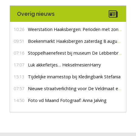
Overig nieuws
10:26
Weerstation Haaksbergen: Perioden met zon en droog
09:51
Boekenmarkt Haaksbergen zaterdag 8 augustus, marktplein Haaksbergen
07:16
Stoppelhaenefeest bij museum De Lebbenbrugge
17:07
Luk akkefietjes… HekselmesienHarry
15:13
Tijdelijke innamestop bij Kledingbank Stefania
07:57
Nieuwe straatverlichting voor De Veldmaat en De Pas
14:50
Foto vd Maand Fotograaf: Anna Jalving