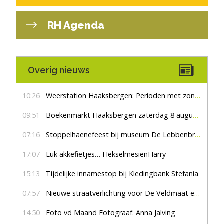
RH Agenda
Overig nieuws
10:26
Weerstation Haaksbergen: Perioden met zon en droog
09:51
Boekenmarkt Haaksbergen zaterdag 8 augustus, marktplein Haaksbergen
07:16
Stoppelhaenefeest bij museum De Lebbenbrugge
17:07
Luk akkefietjes… HekselmesienHarry
15:13
Tijdelijke innamestop bij Kledingbank Stefania
07:57
Nieuwe straatverlichting voor De Veldmaat en De Pas
14:50
Foto vd Maand Fotograaf: Anna Jalving