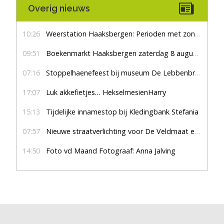
Overig nieuws
10:26
Weerstation Haaksbergen: Perioden met zon en droog
09:51
Boekenmarkt Haaksbergen zaterdag 8 augustus, marktplein Haaksbergen
07:16
Stoppelhaenefeest bij museum De Lebbenbrugge
17:07
Luk akkefietjes… HekselmesienHarry
15:13
Tijdelijke innamestop bij Kledingbank Stefania
07:57
Nieuwe straatverlichting voor De Veldmaat en De Pas
14:50
Foto vd Maand Fotograaf: Anna Jalving