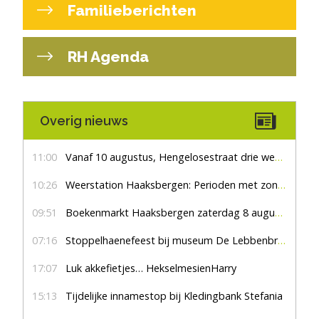
Familieberichten
RH Agenda
Overig nieuws
11:00
Vanaf 10 augustus, Hengelosestraat drie weken dicht voor doorgaand verkeer
10:26
Weerstation Haaksbergen: Perioden met zon en droog
09:51
Boekenmarkt Haaksbergen zaterdag 8 augustus, marktplein Haaksbergen
07:16
Stoppelhaenefeest bij museum De Lebbenbrugge
17:07
Luk akkefietjes… HekselmesienHarry
15:13
Tijdelijke innamestop bij Kledingbank Stefania