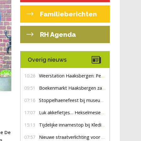
Familieberichten
RH Agenda
Overig nieuws
10:26
Weerstation Haaksbergen: Perioden met zon en droog
09:51
Boekenmarkt Haaksbergen zaterdag 8 augustus, marktplein Haaksbergen
07:16
Stoppelhaenefeest bij museum De Lebbenbrugge
17:07
Luk akkefietjes… HekselmesienHarry
15:13
Tijdelijke innamestop bij Kledingbank Stefania
je De
07:57
Nieuwe straatverlichting voor De Veldmaat en De Pas
n