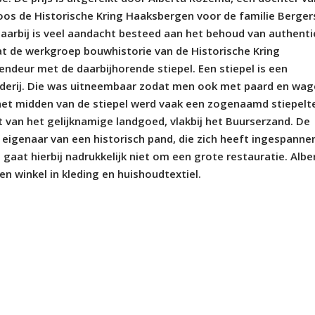
koos de Historische Kring Haaksbergen voor de familie Berger
Daarbij is veel aandacht besteed aan het behoud van authent
t de werkgroep bouwhistorie van de Historische Kring
endeur met de daarbijhorende stiepel. Een stiepel is een
erderij. Die was uitneembaar zodat men ook met paard en wa
n het midden van de stiepel werd vaak een zogenaamd stiepelt
t van het gelijknamige landgoed, vlakbij het Buurserzand. De
eigenaar van een historisch pand, die zich heeft ingespanne
gaat hierbij nadrukkelijk niet om een grote restauratie. Albe
 winkel in kleding en huishoudtextiel.