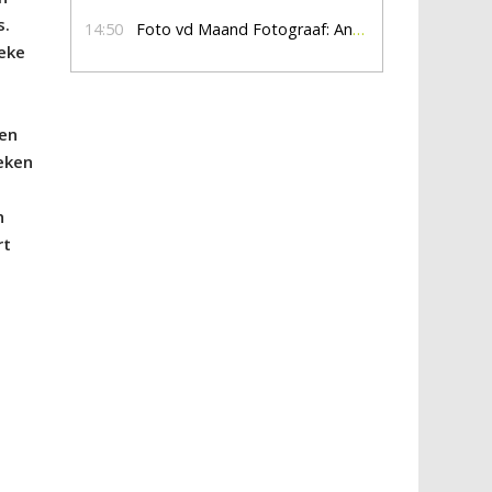
s.
14:50
Foto vd Maand Fotograaf: Anna Jalving
ieke
gen
eken
n
rt