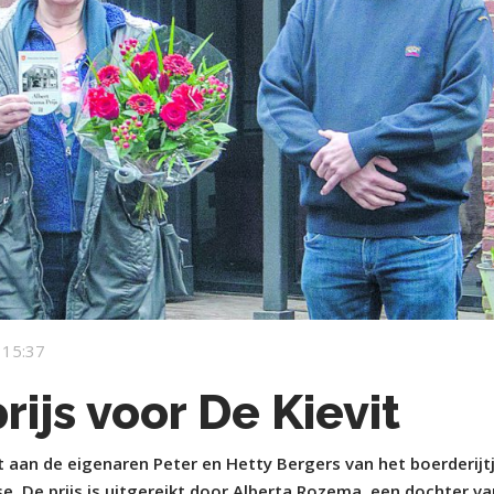
 15:37
ijs voor De Kievit
t aan de eigenaren Peter en Hetty Bergers van het boerderijt
e. De prijs is uitgereikt door Alberta Rozema, een dochter va