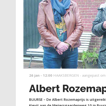
26 jan - 12:00
HAAKSBERGEN -
aangepast om
Albert Rozemapr
BUURSE – De Albert Rozemaprijs is uitgereik
Kievit aan de Meijersgaardenweg 10 in Buurs