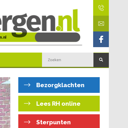
Bezorgklachten
Lees RH online
Sterpunten