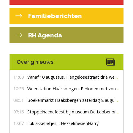
Familieberichten
RH Agenda
Overig nieuws
11:00
Vanaf 10 augustus, Hengelosestraat drie weken dicht voor doorgaand verkeer
10:26
Weerstation Haaksbergen: Perioden met zon en droog
09:51
Boekenmarkt Haaksbergen zaterdag 8 augustus, marktplein Haaksbergen
07:16
Stoppelhaenefeest bij museum De Lebbenbrugge
17:07
Luk akkefietjes… HekselmesienHarry