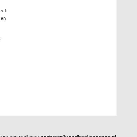
heeft
oen
,