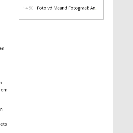
14:50
Foto vd Maand Fotograaf: Anna Jalving
 en
en
t om
en
iets