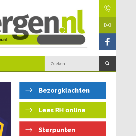
Bezorgklachten
Lees RH online
Sterpunten