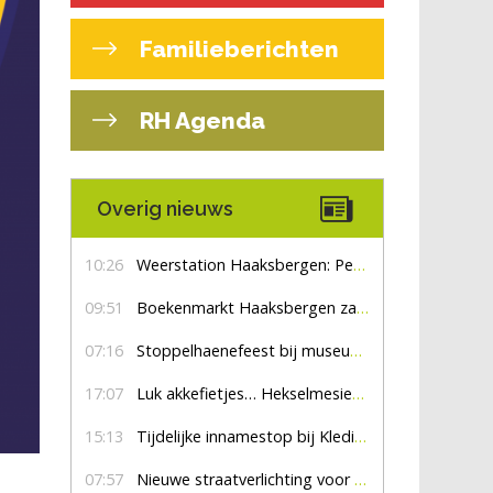
Familieberichten
RH Agenda
Overig nieuws
10:26
Weerstation Haaksbergen: Perioden met zon en droog
09:51
Boekenmarkt Haaksbergen zaterdag 8 augustus, marktplein Haaksbergen
07:16
Stoppelhaenefeest bij museum De Lebbenbrugge
17:07
Luk akkefietjes… HekselmesienHarry
15:13
Tijdelijke innamestop bij Kledingbank Stefania
07:57
Nieuwe straatverlichting voor De Veldmaat en De Pas