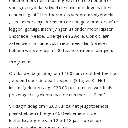
ondernemers beschikbaar gesteld en die hebben er
voor gezorgd dat vrijwel niemand
met lege handen
naar huis gaat.” Het toernooi is wederom volgeboekt.
,,Deelnemers zijn bereid om de nodige kilometers af te
leggen, getuige inschrijvingen uit onder meer Rijssen,
Enschede, Neede, Eibergen en Zwolle. Ook dit jaar
zaten we in no-time vol. In iets meer dan 6 weken
hebben we weer bijna 100 teams kunnen inschrijven.”
Programma:
Op donderdagmiddag om 17.00 uur wordt het toernooi
geopend door de beachtoppers (3 tegen 3). Het
inschrijfgeld bedraagt €25,00 per team en wordt als
prijzengeld uitgekeerd aan de nummers 1, 2 en 3.
Vrijdagmiddag om 12.00 uur zal het Jeugdtoernooi
plaatshebben (4 tegen 4). Deelnemers in de
leeftijdscategorie van 12 tot 18 jaar spelen op
recreatief niveau tegen elkaar.