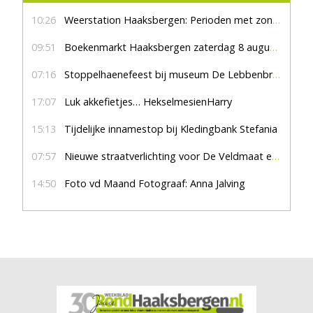
10:26
Weerstation Haaksbergen: Perioden met zon en droog
09:51
Boekenmarkt Haaksbergen zaterdag 8 augustus, marktplein Haaksbergen
07:16
Stoppelhaenefeest bij museum De Lebbenbrugge
17:07
Luk akkefietjes… HekselmesienHarry
15:13
Tijdelijke innamestop bij Kledingbank Stefania
07:57
Nieuwe straatverlichting voor De Veldmaat en De Pas
14:50
Foto vd Maand Fotograaf: Anna Jalving