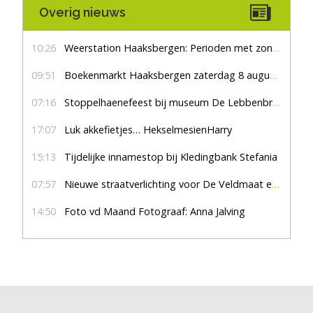
Overig nieuws
10:26
Weerstation Haaksbergen: Perioden met zon en droog
09:51
Boekenmarkt Haaksbergen zaterdag 8 augustus, marktplein Haaksbergen
07:16
Stoppelhaenefeest bij museum De Lebbenbrugge
17:07
Luk akkefietjes… HekselmesienHarry
15:13
Tijdelijke innamestop bij Kledingbank Stefania
07:57
Nieuwe straatverlichting voor De Veldmaat en De Pas
14:50
Foto vd Maand Fotograaf: Anna Jalving