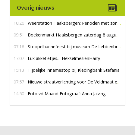
Overig nieuws
10:26
Weerstation Haaksbergen: Perioden met zon en droog
09:51
Boekenmarkt Haaksbergen zaterdag 8 augustus, marktplein Haaksbergen
07:16
Stoppelhaenefeest bij museum De Lebbenbrugge
17:07
Luk akkefietjes… HekselmesienHarry
15:13
Tijdelijke innamestop bij Kledingbank Stefania
07:57
Nieuwe straatverlichting voor De Veldmaat en De Pas
14:50
Foto vd Maand Fotograaf: Anna Jalving