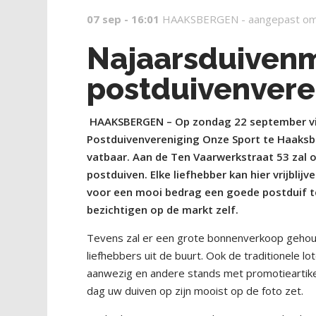
07 sep - 16:01
HAAKSBERGEN -
aangepast om
Najaarsduiven
postduivenvere
HAAKSBERGEN –
Op zondag 22 september vi
Postduivenvereniging Onze Sport te Haaksbe
vatbaar. Aan de Ten Vaarwerkstraat 53 zal
postduiven. Elke liefhebber kan hier vrijbli
voor een mooi bedrag een goede postduif te
bezichtigen op de markt zelf.
Tevens zal er een grote bonnenverkoop geho
liefhebbers uit de buurt. Ook de traditionele lo
aanwezig en andere stands met promotieartikel
dag uw duiven op zijn mooist op de foto zet.