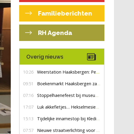
Familieberichten
RH Agenda
Overig nieuws
10:26
Weerstation Haaksbergen: Perioden met zon en droog
09:51
Boekenmarkt Haaksbergen zaterdag 8 augustus, marktplein Haaksbergen
07:16
Stoppelhaenefeest bij museum De Lebbenbrugge
17:07
Luk akkefietjes… HekselmesienHarry
15:13
Tijdelijke innamestop bij Kledingbank Stefania
07:57
Nieuwe straatverlichting voor De Veldmaat en De Pas