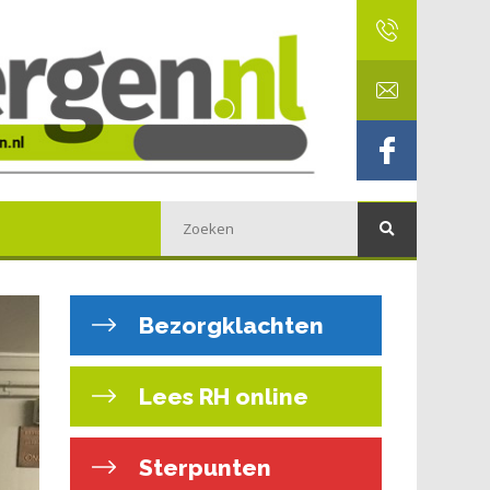
Bezorgklachten
Lees RH online
Sterpunten