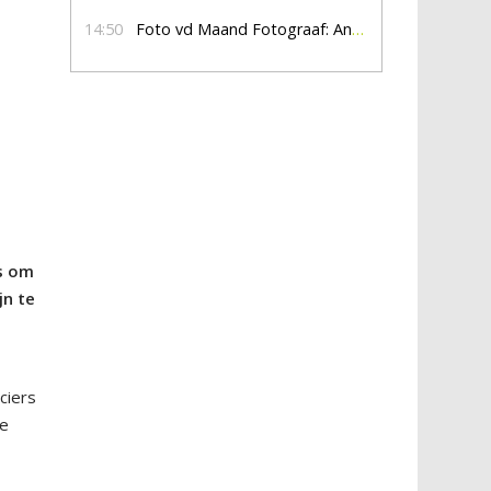
14:50
Foto vd Maand Fotograaf: Anna Jalving
ns om
jn te
ciers
le