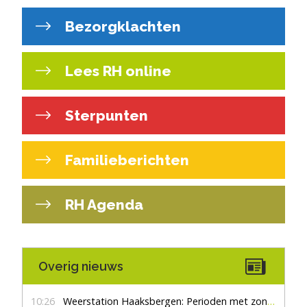
Bezorgklachten
Lees RH online
Sterpunten
Familieberichten
RH Agenda
Overig nieuws
10:26
Weerstation Haaksbergen: Perioden met zon en droog