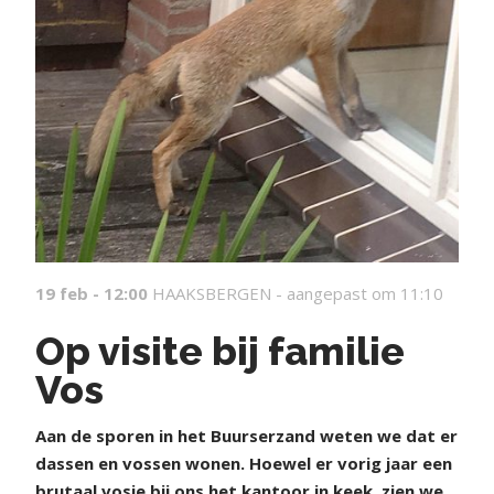
19 feb - 12:00
HAAKSBERGEN -
aangepast om 11:10
Op visite bij familie
Vos
Aan de sporen in het Buurserzand weten we dat er
dassen en vossen wonen. Hoewel er vorig jaar een
brutaal vosje bij ons het kantoor in keek, zien we