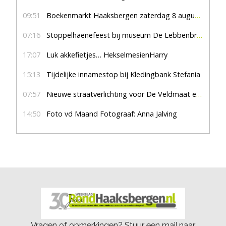
09:51
Boekenmarkt Haaksbergen zaterdag 8 augustus, marktplein Haaksbergen
07:16
Stoppelhaenefeest bij museum De Lebbenbrugge
17:07
Luk akkefietjes… HekselmesienHarry
15:13
Tijdelijke innamestop bij Kledingbank Stefania
07:57
Nieuwe straatverlichting voor De Veldmaat en De Pas
14:50
Foto vd Maand Fotograaf: Anna Jalving
Vragen of opmerkingen? Stuur een mail naar