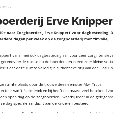
 09:22
oerderij Erve Knipper
0+ naar Zorgboerderij Erve Knippert voor dagbesteding. 
eerdere dagen per week op de zorgboerderij met zinvolle,
ppert vanaf mei ook dagbesteding aan voor zeer zorgintensiev
g gerenoveerde ruimte op de boerderij en in een zeer kleine sett
r is dat deze ruimte volledig in authentieke stijl van een ‘Lös Ho
 deze ruimte plaats door de trouwe deelneemster Mw. Truus
recteur van ’t Saalmerink en hij heeft daarnaast veel betekend vo
 een open dag op de zorgboerderij, waarbij ieder in de gelegenh
eze dag speciale aandacht aan de kinderen besteed.