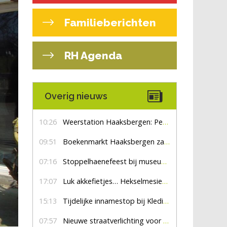
Familieberichten
RH Agenda
Overig nieuws
10:26
Weerstation Haaksbergen: Perioden met zon en droog
09:51
Boekenmarkt Haaksbergen zaterdag 8 augustus, marktplein Haaksbergen
07:16
Stoppelhaenefeest bij museum De Lebbenbrugge
17:07
Luk akkefietjes… HekselmesienHarry
15:13
Tijdelijke innamestop bij Kledingbank Stefania
07:57
Nieuwe straatverlichting voor De Veldmaat en De Pas