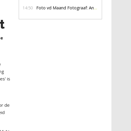
14:50
Foto vd Maand Fotograaf: Anna Jalving
t
De
e
ing
es’ is
or de
eid