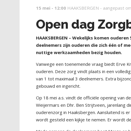
15 mei - 12:00
HAAKSBERGEN -
aangepast om
Open dag Zorgb
HAAKSBERGEN – Wekelijks komen ouderen 5
deelnemers zijn ouderen die zich één of m
nuttige werkzaamheden bezig houden.
Vanwege een toenemende vraag biedt Erve Kni
ouderen. Deze zorg vindt plaats in een volledi
van 1 tot maximaal 3 deelnemers. Extra bijzonde
gebouwd en ingericht.
Op 18 mei a.s. vindt de officiële opening van
Weijermars en Dhr. Ben Strijtveen, jarenlang di
ouderenzorg in Haaksbergen. Aansluitend is er
wordt gesteld een kijkje te nemen. Er wordt d