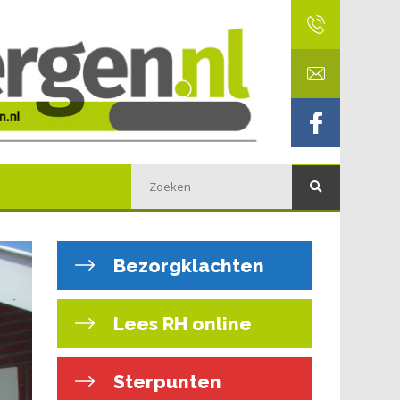
Bezorgklachten
Lees RH online
Sterpunten