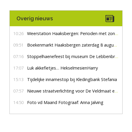
Overig nieuws
10:26
Weerstation Haaksbergen: Perioden met zon en droog
09:51
Boekenmarkt Haaksbergen zaterdag 8 augustus, marktplein Haaksbergen
07:16
Stoppelhaenefeest bij museum De Lebbenbrugge
17:07
Luk akkefietjes… HekselmesienHarry
15:13
Tijdelijke innamestop bij Kledingbank Stefania
07:57
Nieuwe straatverlichting voor De Veldmaat en De Pas
14:50
Foto vd Maand Fotograaf: Anna Jalving