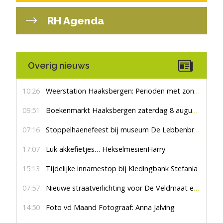
RH Agenda
Overig nieuws
10:26
Weerstation Haaksbergen: Perioden met zon en droog
09:51
Boekenmarkt Haaksbergen zaterdag 8 augustus, marktplein Haaksbergen
07:16
Stoppelhaenefeest bij museum De Lebbenbrugge
17:07
Luk akkefietjes… HekselmesienHarry
15:13
Tijdelijke innamestop bij Kledingbank Stefania
07:57
Nieuwe straatverlichting voor De Veldmaat en De Pas
14:50
Foto vd Maand Fotograaf: Anna Jalving