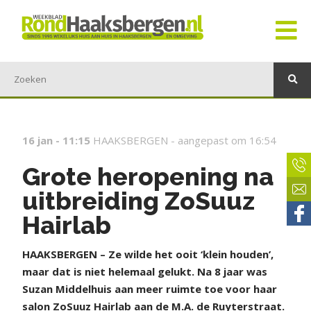
16 jan - 11:15
HAAKSBERGEN -
aangepast om 16:54
Grote heropening na
uitbreiding ZoSuuz
Hairlab
HAAKSBERGEN – Ze wilde het ooit ‘klein houden’,
maar dat is niet helemaal gelukt. Na 8 jaar was
Suzan Middelhuis aan meer ruimte toe voor haar
salon ZoSuuz Hairlab aan de M.A. de Ruyterstraat.