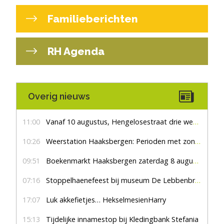
Familieberichten
RH Agenda
Overig nieuws
11:00
Vanaf 10 augustus, Hengelosestraat drie weken dicht voor doorgaand verkeer
10:26
Weerstation Haaksbergen: Perioden met zon en droog
09:51
Boekenmarkt Haaksbergen zaterdag 8 augustus, marktplein Haaksbergen
07:16
Stoppelhaenefeest bij museum De Lebbenbrugge
17:07
Luk akkefietjes… HekselmesienHarry
15:13
Tijdelijke innamestop bij Kledingbank Stefania