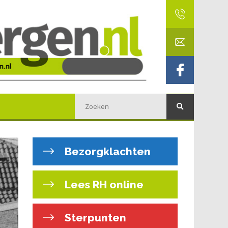
Bezorgklachten
Lees RH online
Sterpunten