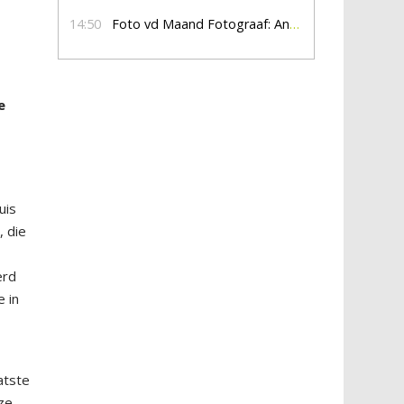
14:50
Foto vd Maand Fotograaf: Anna Jalving
e
uis
, die
erd
 in
atste
 ze