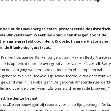
…
e van oude Haaksbergse cafés, presenteerde de Historisch
e oude Winkelstraat’. Weekblad Rond Haaksbergen toont de
itie, samengesteld door Henk Krooshof van de Historische
in de Blankenburgerstraat.
 Frankenhuis aan de Blankenburgerstraat. Max en Betty Frankenh
aak is opgericht door de overgrootvader van Max”, vertelt Betty
in de zaak ging werken. ,,We ontmoetten elkaar op een bal in
 gehoord. Wel van Boekelo. Op school leerde je dat daar zout w
ik gewend was in Haaksbergen.” De geboren Amsterdamse werkte
land over de vloer kwam. ,,Er was altijd leven in de brouwerij.”
ed, hielden ze het aut-
 ere. ,,De verbouwingen zijn vooral voor onze tijd gepleegd. De la
uis, zijn vader, overnam. Die zuiltjes zijn nu weg. Jammer, want