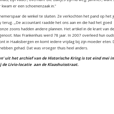
r kwam er een schoenenzaak in.”
emerspaar de winkel te sluiten. Ze verkochten het pand op het j
ty terug. ,,De accountant raadde het ons aan en die had het goed
nze zoons hadden andere plannen. Het artikel in de krant van d
htgenoot. Max Frankenhuis werd 78 jaar. In 2007 overleed hun oud
ont in Haaksbergen en komt iedere vrijdag bij zijn moeder eten. D
het hebben gehad. Dat was vroeger thuis heel anders.
’ uit het archief van de Historische Kring is tot eind mei i
 de Livio-locatie
aan de Klaashuisstraat.