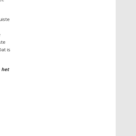
uiste
e
ste
at is
n het