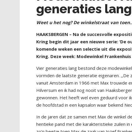
generaties lang
Weet u het nog? De winkelstraat van toen
HAAKSBERGEN – Na de succesvolle expositi
Kring begin dit jaar een nieuwe serie: ‘D
komende weken een selectie uit die expos
Kring. Deze week: Modewinkel Frankenhuis 
Vier generaties lang bestond deze modewinkel
vormden de laatste generatie eigenaren. ,,De z
vanuit Amsterdam in 1966 met Max trouwde en 
Hilversum en ik had nog nooit van Haaksbergen
gewonnen. Het heeft wel even geduurd voor 
de hoofdstad in een kapsalon waar bekend Neder
In de jaren dat ze samen met Max de winkel de
hentieke pand met die karakteristieke zuilen in
zo’n beetje toen Max de zaak van Jozef Frankenh