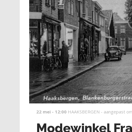
22 mei - 12:00
HAAKSBERGEN -
aangepast om
Modewinkel Fra