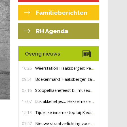
Familieberichten
RH Agenda
Overig nieuws
10:26
Weerstation Haaksbergen: Perioden met zon en droog
09:51
Boekenmarkt Haaksbergen zaterdag 8 augustus, marktplein Haaksbergen
07:16
Stoppelhaenefeest bij museum De Lebbenbrugge
17:07
Luk akkefietjes… HekselmesienHarry
15:13
Tijdelijke innamestop bij Kledingbank Stefania
07:57
Nieuwe straatverlichting voor De Veldmaat en De Pas