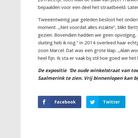
bepaalden voor een deel het straatbeeld. Late
Tweeëntwintig jaar geleden besloot het ondern
moment. ,,Net voordat alles inzakte”, blikt Bet
gezien. Bovendien hadden we geen opvolging, o
sluiting heb ik nog.” In 2014 overleed haar ec
zoon Marcel. Dat was een grote klap. ,,Alain wo
heel fijn. Ik sta er vaak bij stil hoe goed we 
De expositie
‘De oude winkelstraat van toen
Saalmerink te zien. Vrij binnenlopen kan bij
Facebook
Twitter