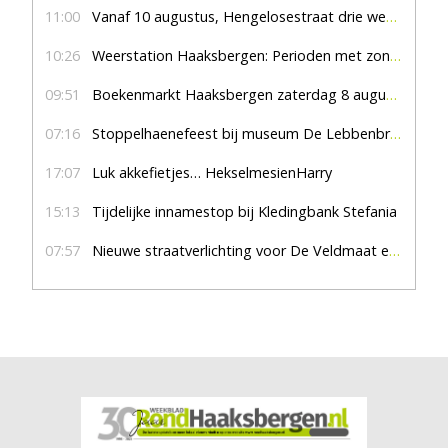
11:00
Vanaf 10 augustus, Hengelosestraat drie weken dicht voor doorgaand verkeer
10:26
Weerstation Haaksbergen: Perioden met zon en droog
09:51
Boekenmarkt Haaksbergen zaterdag 8 augustus, marktplein Haaksbergen
07:16
Stoppelhaenefeest bij museum De Lebbenbrugge
17:07
Luk akkefietjes… HekselmesienHarry
15:13
Tijdelijke innamestop bij Kledingbank Stefania
07:57
Nieuwe straatverlichting voor De Veldmaat en De Pas