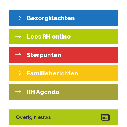
Bezorgklachten
Lees RH online
Sterpunten
Familieberichten
RH Agenda
Overig nieuws